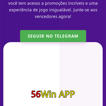
você tem acesso a promoções incríveis e uma
experiência de jogo inigualável. Junte-se aos
vencedores agora!
SEGUIR NO TELEGRAM