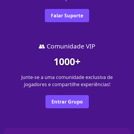
Falar Suporte
👥 Comunidade VIP
1000+
Junte-se a uma comunidade exclusiva de
jogadores e compartilhe experiências!
Entrar Grupo