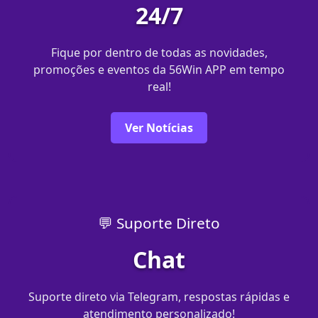
24/7
Fique por dentro de todas as novidades,
promoções e eventos da 56Win APP em tempo
real!
Ver Notícias
💬 Suporte Direto
Chat
Suporte direto via Telegram, respostas rápidas e
atendimento personalizado!