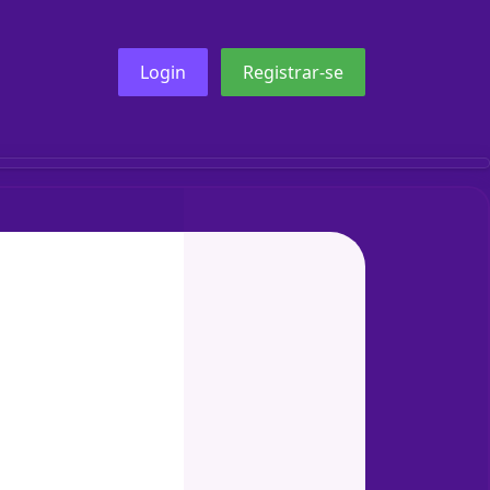
Login
Registrar-se