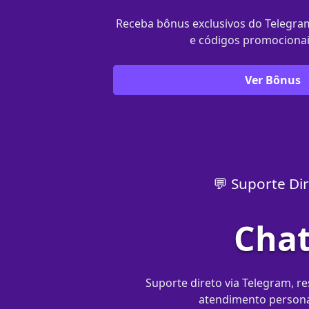
Receba bônus exclusivos do Telegra
e códigos promocionai
Ver Bônus
💬 Suporte Di
Cha
Suporte direto via Telegram, r
atendimento persona