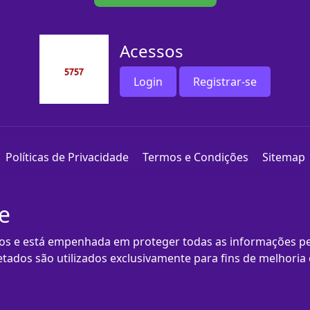
Acessos
Login
Registrar-se
Políticas de Privacidade
Termos e Condições
Sitemap
de
rios e está empenhada em proteger todas as informações p
tados são utilizados exclusivamente para fins de melhoria