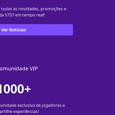
e todas as novidades, promoções e
da 5757 em tempo real!
Ver Notícias
Comunidade VIP
1000+
unidade exclusiva de jogadores e
rtilhe experiências!