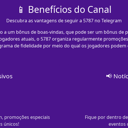
📱 Benefícios do Canal
Descubra as vantagens de seguir a 5787 no Telegram
ito a um bônus de boas-vindas, que pode ser um bônus de 
 jogadores atuais, o 5787 organiza regularmente promoçõe
ama de fidelidade por meio do qual os jogadores podem de
sivos
📢 Notí
m, promoções especiais
Fique por dentro d
s únicos!
eventos 