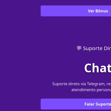
Ver Bônus
💬 Suporte Di
Cha
Suporte direto via Telegram, r
atendimento persona
Falar Suport