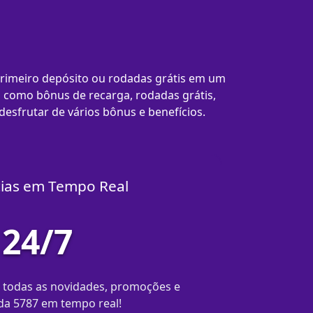
primeiro depósito ou rodadas grátis em um
s como bônus de recarga, rodadas grátis,
sfrutar de vários bônus e benefícios.
cias em Tempo Real
24/7
e todas as novidades, promoções e
da 5787 em tempo real!