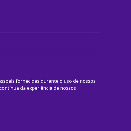
essoais fornecidas durante o uso de nossos
 contínua da experiência de nossos