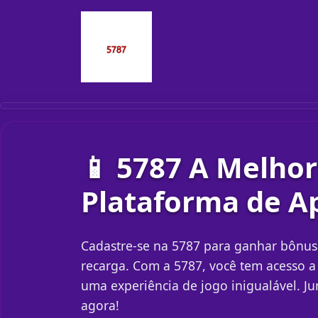
📱 5787 A Melhor
Plataforma de A
Cadastre-se na 5787 para ganhar bônus
recarga. Com a 5787, você tem acesso a
uma experiência de jogo inigualável. J
agora!