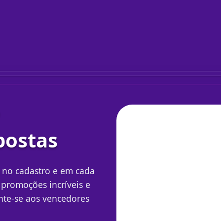
postas
 no cadastro e em cada
 promoções incríveis e
unte-se aos vencedores