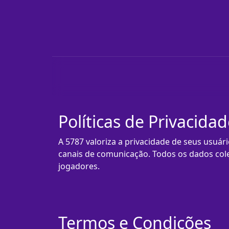
Políticas de Privacida
A 5787 valoriza a privacidade de seus usuá
canais de comunicação. Todos os dados cole
jogadores.
Termos e Condições