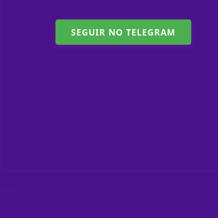
SEGUIR NO TELEGRAM