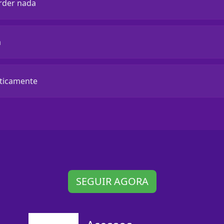
erder nada
a
aticamente
SEGUIR AGORA