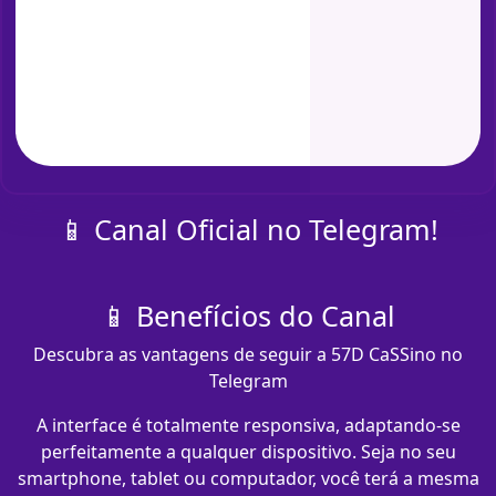
📱 Canal Oficial no Telegram!
📱 Benefícios do Canal
Descubra as vantagens de seguir a 57D CaSSino no
Telegram
A interface é totalmente responsiva, adaptando-se
perfeitamente a qualquer dispositivo. Seja no seu
smartphone, tablet ou computador, você terá a mesma