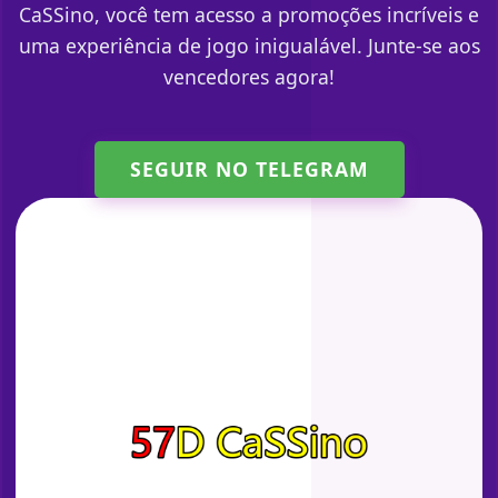
CaSSino, você tem acesso a promoções incríveis e
uma experiência de jogo inigualável. Junte-se aos
vencedores agora!
SEGUIR NO TELEGRAM