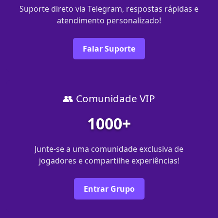
Suporte direto via Telegram, respostas rápidas e
atendimento personalizado!
Falar Suporte
👥 Comunidade VIP
1000+
Junte-se a uma comunidade exclusiva de
jogadores e compartilhe experiências!
Entrar Grupo