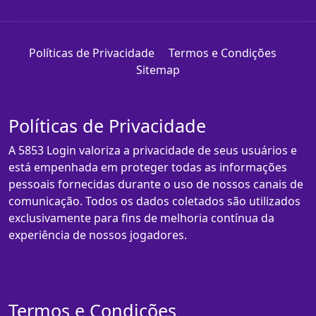
Políticas de Privacidade
Termos e Condições
Sitemap
Políticas de Privacidade
A 5853 Login valoriza a privacidade de seus usuários e
está empenhada em proteger todas as informações
pessoais fornecidas durante o uso de nossos canais de
comunicação. Todos os dados coletados são utilizados
exclusivamente para fins de melhoria contínua da
experiência de nossos jogadores.
Termos e Condições