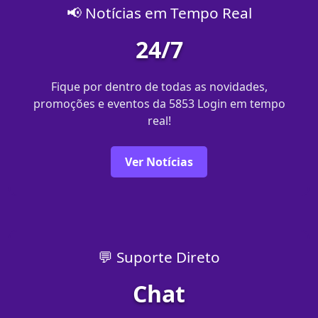
📢 Notícias em Tempo Real
24/7
Fique por dentro de todas as novidades,
promoções e eventos da 5853 Login em tempo
real!
Ver Notícias
💬 Suporte Direto
Chat