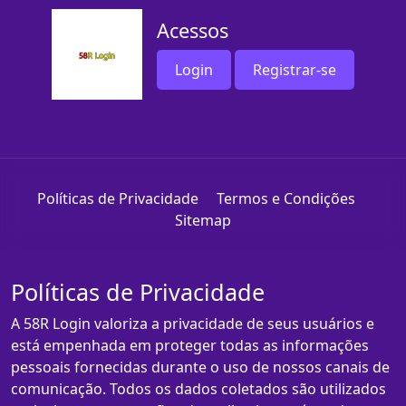
Acessos
Login
Registrar-se
Políticas de Privacidade
Termos e Condições
Sitemap
Políticas de Privacidade
A 58R Login valoriza a privacidade de seus usuários e
está empenhada em proteger todas as informações
pessoais fornecidas durante o uso de nossos canais de
comunicação. Todos os dados coletados são utilizados