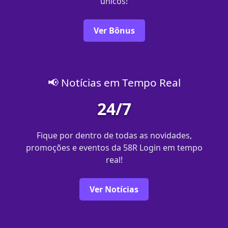
únicos!
Ver Bônus
📢 Notícias em Tempo Real
24/7
Fique por dentro de todas as novidades,
promoções e eventos da 58R Login em tempo
real!
Ver Notícias