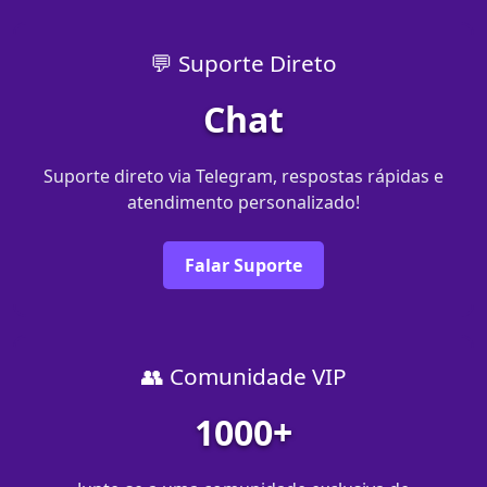
💬 Suporte Direto
Chat
Suporte direto via Telegram, respostas rápidas e
atendimento personalizado!
Falar Suporte
👥 Comunidade VIP
1000+