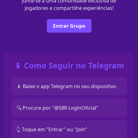
Junte-se a uma comunidade exclusiva de
jogadores e compartilhe experiências!
Entrar Grupo
📱 Como Seguir no Telegram
📱 Baixe o app Telegram no seu dispositivo
🔍 Procure por "@58R LoginOficial"
👆 Toque em "Entrar" ou "Join"