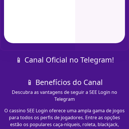
📱 Canal Oficial no Telegram!
📱 Benefícios do Canal
Descubra as vantagens de seguir a 5EE Login no
Telegram
O cassino 5EE Login oferece uma ampla gama de jogos
para todos os perfis de jogadores. Entre as opções
estão os populares caça-níqueis, roleta, blackjack,