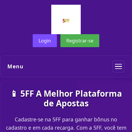
Login
Registrar-se
Menu
📱 5FF A Melhor Plataforma
de Apostas
Cadastre-se na 5FF para ganhar bônus no
cadastro e em cada recarga. Com a 5FF, você tem