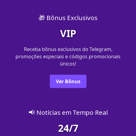
🎁 Bônus Exclusivos
VIP
Receba bônus exclusivos do Telegram,
promoções especiais e códigos promocionais
únicos!
Ver Bônus
📢 Notícias em Tempo Real
24/7