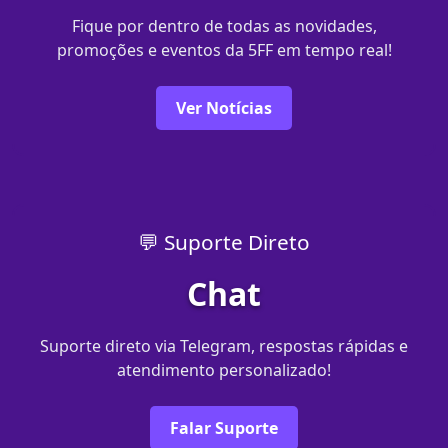
Fique por dentro de todas as novidades,
promoções e eventos da 5FF em tempo real!
Ver Notícias
💬 Suporte Direto
Chat
Suporte direto via Telegram, respostas rápidas e
atendimento personalizado!
Falar Suporte