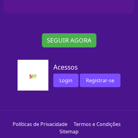
SEGUIR AGORA
Acessos
Login
Registrar-se
Políticas de Privacidade
Termos e Condições
Sitemap