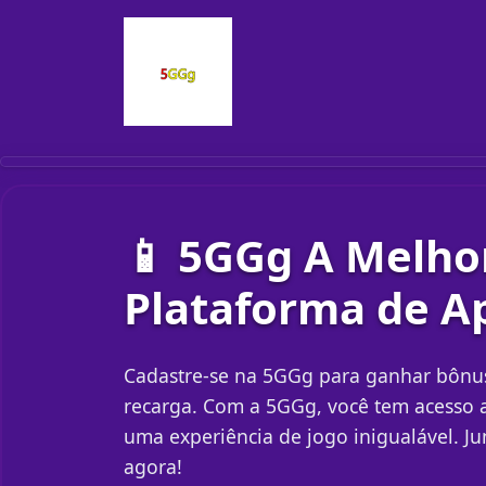
📱 5GGg A Melho
Plataforma de A
Cadastre-se na 5GGg para ganhar bônu
recarga. Com a 5GGg, você tem acesso a
uma experiência de jogo inigualável. J
agora!