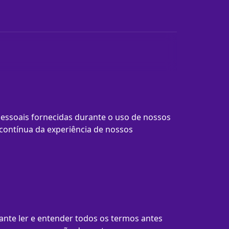
essoais fornecidas durante o uso de nossos
 contínua da experiência de nossos
nte ler e entender todos os termos antes