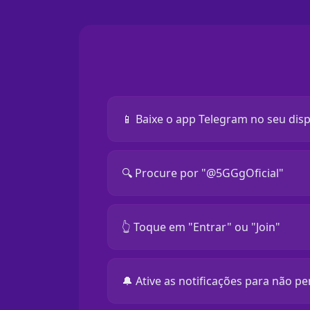
📱 Baixe o app Telegram no seu disp
🔍 Procure por "@5GGgOficial"
👆 Toque em "Entrar" ou "Join"
🔔 Ative as notificações para não p