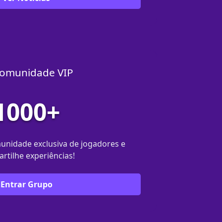
Comunidade VIP
1000+
unidade exclusiva de jogadores e
rtilhe experiências!
Entrar Grupo