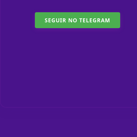
SEGUIR NO TELEGRAM