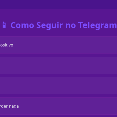
📱 Como Seguir no Telegram
ositivo
erder nada