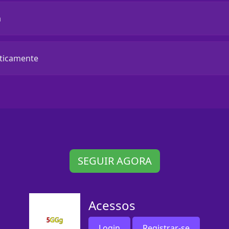
a
aticamente
SEGUIR AGORA
Acessos
Login
Registrar-se