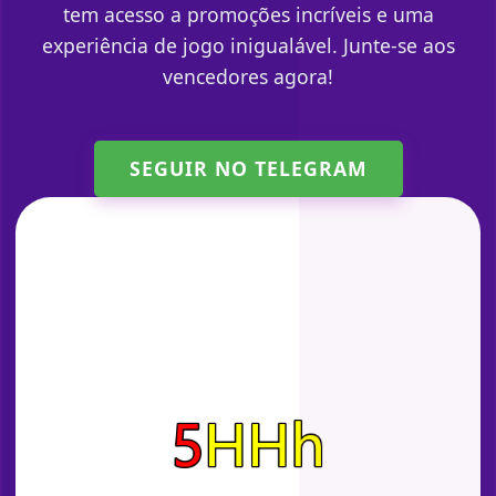
tem acesso a promoções incríveis e uma
experiência de jogo inigualável. Junte-se aos
vencedores agora!
SEGUIR NO TELEGRAM