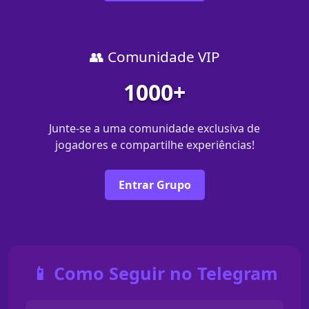
👥 Comunidade VIP
1000+
Junte-se a uma comunidade exclusiva de
jogadores e compartilhe experiências!
Entrar Grupo
📱 Como Seguir no Telegram