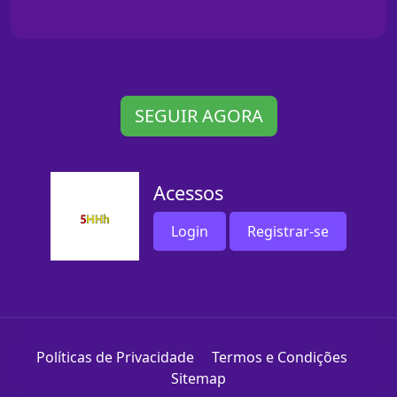
SEGUIR AGORA
Acessos
Login
Registrar-se
Políticas de Privacidade
Termos e Condições
Sitemap