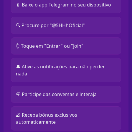
📱 Baixe o app Telegram no seu dispositivo
🔍 Procure por "@5HHhOficial"
👆 Toque em "Entrar" ou "Join"
🔔 Ative as notificações para não perder
nada
💬 Participe das conversas e interaja
🎁 Receba bônus exclusivos
automaticamente