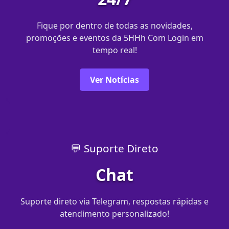
Fique por dentro de todas as novidades,
promoções e eventos da 5HHh Com Login em
tempo real!
Ver Notícias
💬 Suporte Direto
Chat
Suporte direto via Telegram, respostas rápidas e
atendimento personalizado!