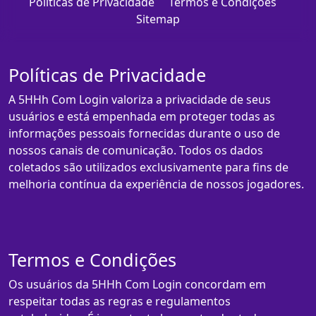
Políticas de Privacidade
Termos e Condições
Sitemap
Políticas de Privacidade
A 5HHh Com Login valoriza a privacidade de seus
usuários e está empenhada em proteger todas as
informações pessoais fornecidas durante o uso de
nossos canais de comunicação. Todos os dados
coletados são utilizados exclusivamente para fins de
melhoria contínua da experiência de nossos jogadores.
Termos e Condições
Os usuários da 5HHh Com Login concordam em
respeitar todas as regras e regulamentos