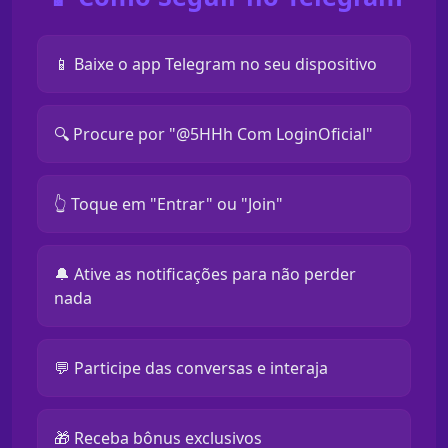
📱 Baixe o app Telegram no seu dispositivo
🔍 Procure por "@5HHh Com LoginOficial"
👆 Toque em "Entrar" ou "Join"
🔔 Ative as notificações para não perder
nada
💬 Participe das conversas e interaja
🎁 Receba bônus exclusivos