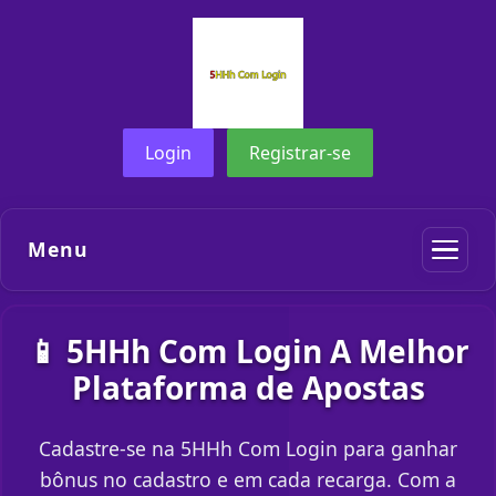
Login
Registrar-se
Menu
📱 5HHh Com Login A Melhor
Plataforma de Apostas
Cadastre-se na 5HHh Com Login para ganhar
bônus no cadastro e em cada recarga. Com a