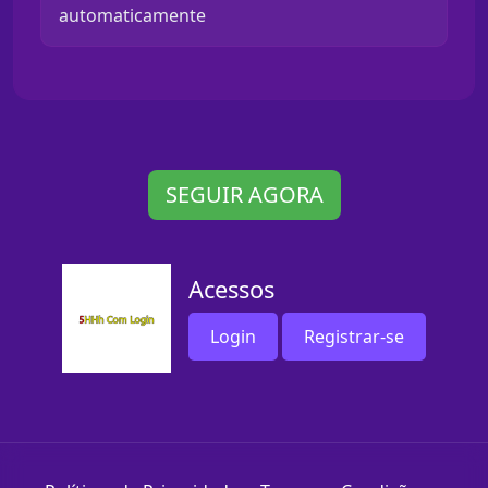
automaticamente
SEGUIR AGORA
Acessos
Login
Registrar-se