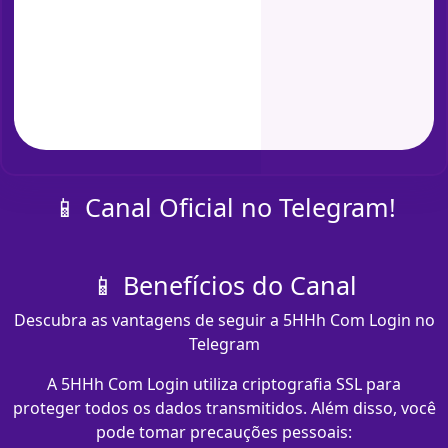
📱 Canal Oficial no Telegram!
📱 Benefícios do Canal
Descubra as vantagens de seguir a 5HHh Com Login no
Telegram
A 5HHh Com Login utiliza criptografia SSL para
proteger todos os dados transmitidos. Além disso, você
pode tomar precauções pessoais: