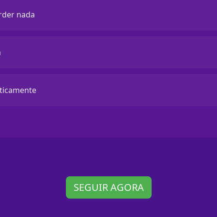
erder nada
a
aticamente
SEGUIR AGORA