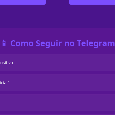
📱 Como Seguir no Telegram
ositivo
cial"