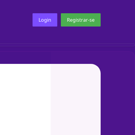
Login
Registrar-se