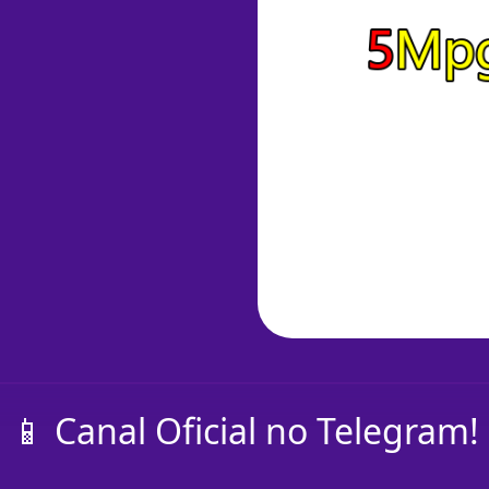
📱 Canal Oficial no Telegram!