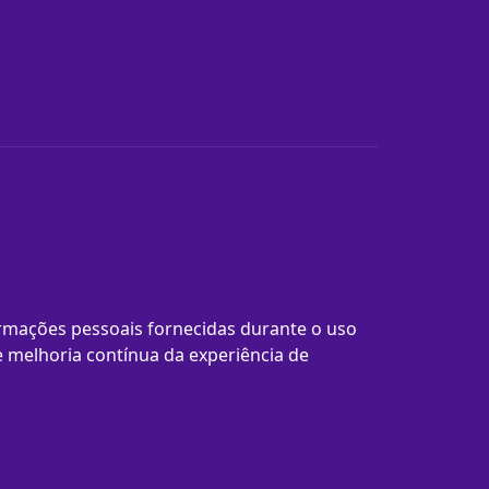
rmações pessoais fornecidas durante o uso
e melhoria contínua da experiência de