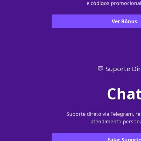
e códigos promocionai
Ver Bônus
💬 Suporte Di
Cha
Suporte direto via Telegram, r
atendimento persona
Falar Suport