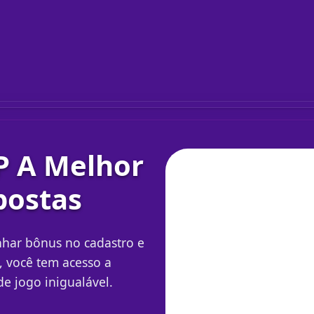
P A Melhor
postas
har bônus no cadastro e
 você tem acesso a
e jogo inigualável.