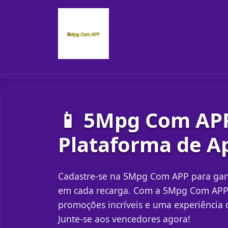
📱 5Mpg Com AP
Plataforma de A
Cadastre-se na 5Mpg Com APP para gan
em cada recarga. Com a 5Mpg Com APP,
promoções incríveis e uma experiência d
Junte-se aos vencedores agora!