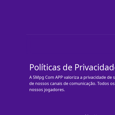
Políticas de Privacida
A 5Mpg Com APP valoriza a privacidade de 
de nossos canais de comunicação. Todos os 
nossos jogadores.