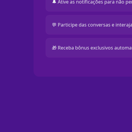
🔔 Ative as notificações para não p
💬 Participe das conversas e interaj
🎁 Receba bônus exclusivos autom