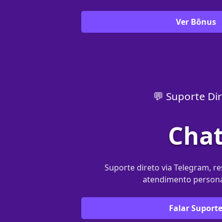
Ver Bônus
💬 Suporte Di
Cha
Suporte direto via Telegram, r
atendimento persona
Falar Suport