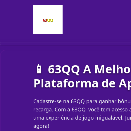
📱 63QQ A Melho
Plataforma de A
Cadastre-se na 63QQ para ganhar bônu
recarga. Com a 63QQ, você tem acesso a
uma experiência de jogo inigualável. J
agora!