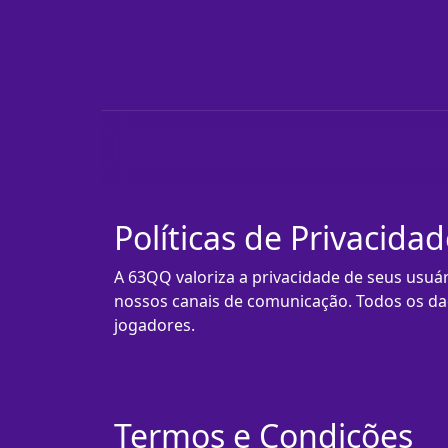
Políticas de Privacida
A 63QQ valoriza a privacidade de seus usu
nossos canais de comunicação. Todos os dad
jogadores.
Termos e Condições