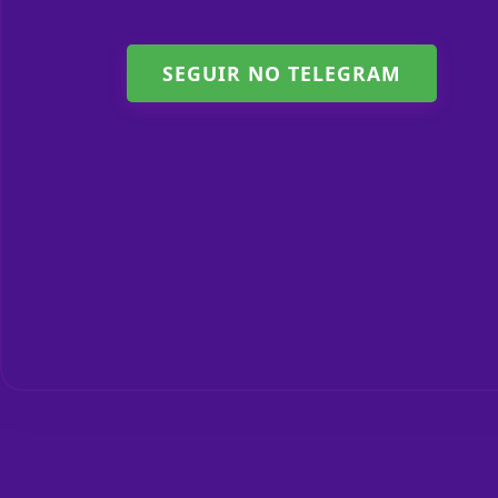
SEGUIR NO TELEGRAM