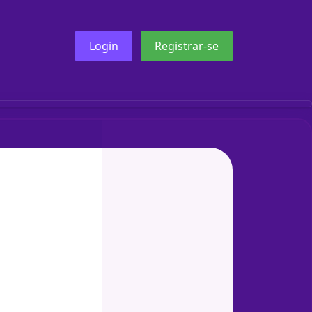
Login
Registrar-se