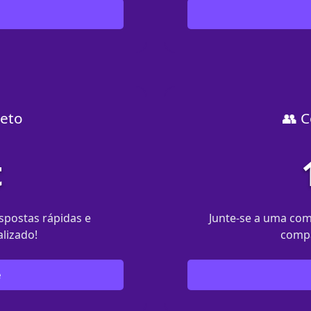
reto
👥 
t
espostas rápidas e
Junte-se a uma com
lizado!
compa
e