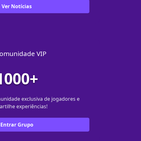
Ver Notícias
Comunidade VIP
1000+
unidade exclusiva de jogadores e
rtilhe experiências!
Entrar Grupo