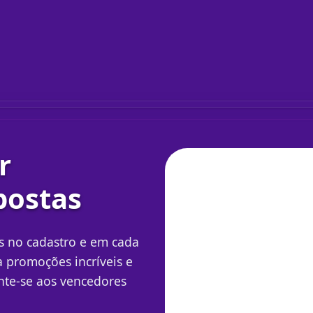
r
postas
s no cadastro e em cada
a promoções incríveis e
unte-se aos vencedores