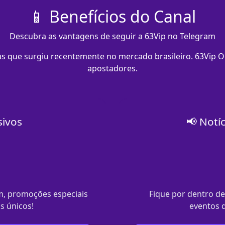
📱 Benefícios do Canal
Descubra as vantagens de seguir a 63Vip no Telegram
as que surgiu recentemente no mercado brasileiro. 63Vip O
apostadores.
sivos
📢 Notí
m, promoções especiais
Fique por dentro d
s únicos!
eventos 