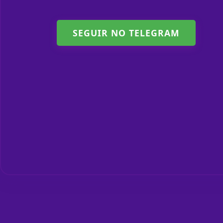
SEGUIR NO TELEGRAM