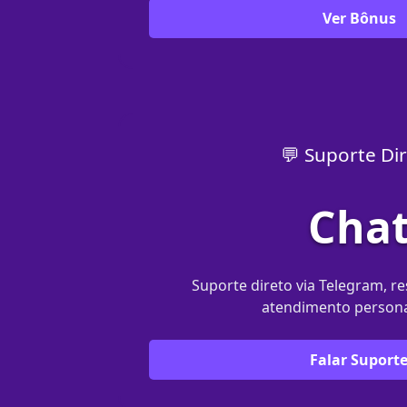
Ver Bônus
💬 Suporte Di
Cha
Suporte direto via Telegram, r
atendimento persona
Falar Suport