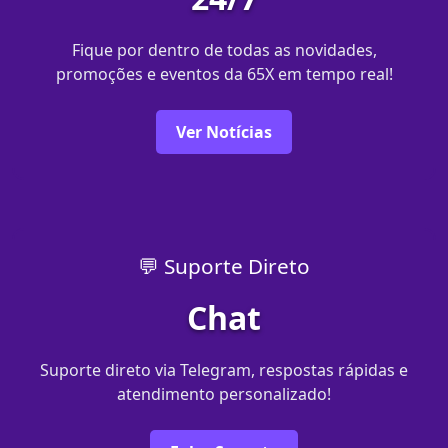
Fique por dentro de todas as novidades,
promoções e eventos da 65X em tempo real!
Ver Notícias
💬 Suporte Direto
Chat
Suporte direto via Telegram, respostas rápidas e
atendimento personalizado!