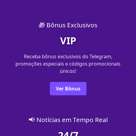
🎁 Bônus Exclusivos
VIP
Receba bônus exclusivos do Telegram,
promoções especiais e códigos promocionais
únicos!
Ver Bônus
📢 Notícias em Tempo Real
24/7