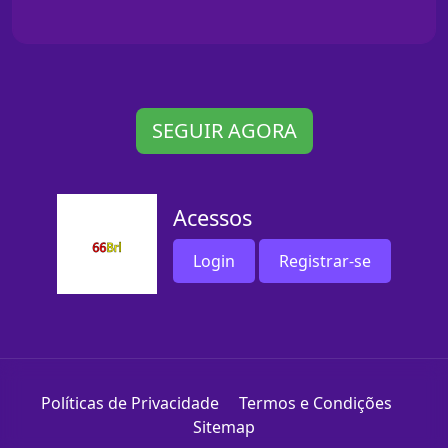
SEGUIR AGORA
Acessos
Login
Registrar-se
Políticas de Privacidade
Termos e Condições
Sitemap