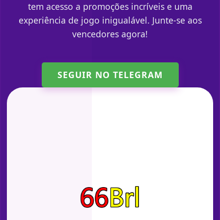
tem acesso a promoções incríveis e uma
experiência de jogo inigualável. Junte-se aos
vencedores agora!
SEGUIR NO TELEGRAM