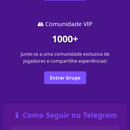
👥 Comunidade VIP
1000+
Junte-se a uma comunidade exclusiva de
jogadores e compartilhe experiências!
Entrar Grupo
📱 Como Seguir no Telegram