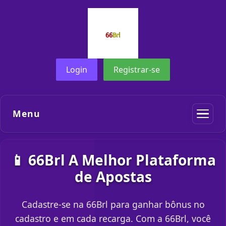
Login
Registrar-se
Menu
📱 66Brl A Melhor Plataforma
de Apostas
Cadastre-se na 66Brl para ganhar bônus no
cadastro e em cada recarga. Com a 66Brl, você