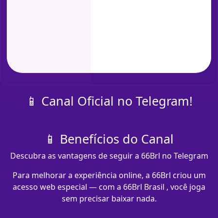
📱 Canal Oficial no Telegram!
📱 Benefícios do Canal
Descubra as vantagens de seguir a 66Brl no Telegram
Para melhorar a experiência online, a 66Brl criou um
acesso web especial — com a 66Brl Brasil , você joga
sem precisar baixar nada.