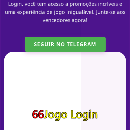
Login, você tem acesso a promoções incríveis e
uma experiência de jogo inigualável. Junte-se aos
vencedores agora!
SEGUIR NO TELEGRAM