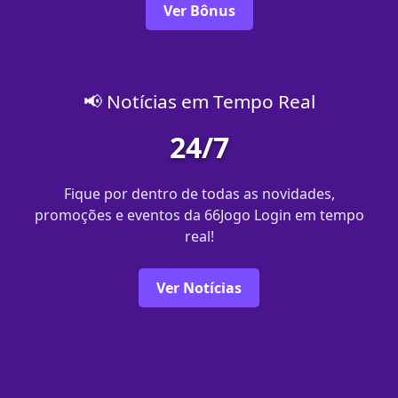
Ver Bônus
📢 Notícias em Tempo Real
24/7
Fique por dentro de todas as novidades,
promoções e eventos da 66Jogo Login em tempo
real!
Ver Notícias