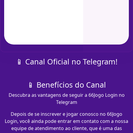
📱 Canal Oficial no Telegram!
📱 Benefícios do Canal
Descubra as vantagens de seguir a 66Jogo Login no
Telegram
Depois de se inscrever e jogar conosco no 66Jogo
Login, você ainda pode entrar em contato com a nossa
equipe de atendimento ao cliente, que é uma das