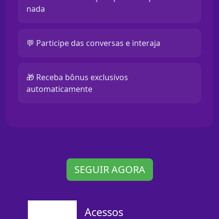
nada
💬 Participe das conversas e interaja
🎁 Receba bônus exclusivos
automaticamente
SEGUIR AGORA
Acessos