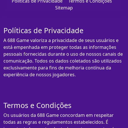
Políticas de Privacidade
Termos e Condições
Sitemap
Políticas de Privacidade
A 688 Game valoriza a privacidade de seus usuários e
está empenhada em proteger todas as informações
pessoais fornecidas durante o uso de nossos canais de
comunicação. Todos os dados coletados são utilizados
exclusivamente para fins de melhoria contínua da
experiência de nossos jogadores.
Termos e Condições
Os usuários da 688 Game concordam em respeitar
todas as regras e regulamentos estabelecidos. É