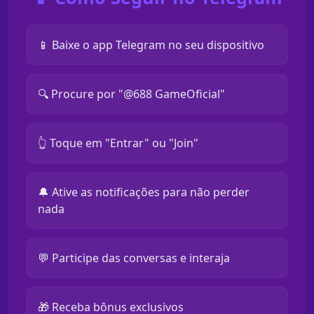
📱 Baixe o app Telegram no seu dispositivo
🔍 Procure por "@688 GameOficial"
👆 Toque em "Entrar" ou "Join"
🔔 Ative as notificações para não perder
nada
💬 Participe das conversas e interaja
🎁 Receba bônus exclusivos