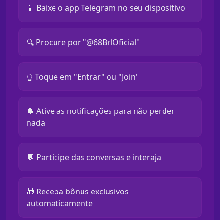
📱 Baixe o app Telegram no seu dispositivo
🔍 Procure por "@68BrlOficial"
👆 Toque em "Entrar" ou "Join"
🔔 Ative as notificações para não perder
nada
💬 Participe das conversas e interaja
🎁 Receba bônus exclusivos
automaticamente