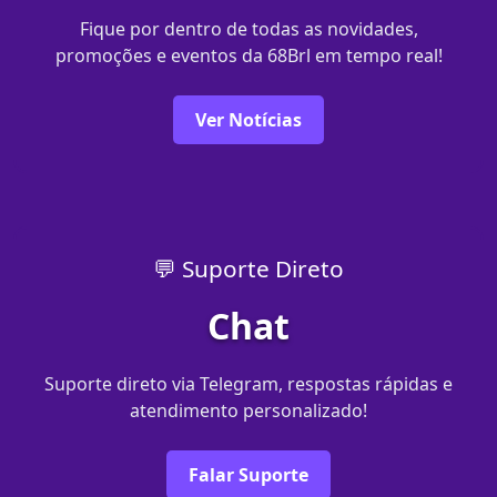
Fique por dentro de todas as novidades,
promoções e eventos da 68Brl em tempo real!
Ver Notícias
💬 Suporte Direto
Chat
Suporte direto via Telegram, respostas rápidas e
atendimento personalizado!
Falar Suporte