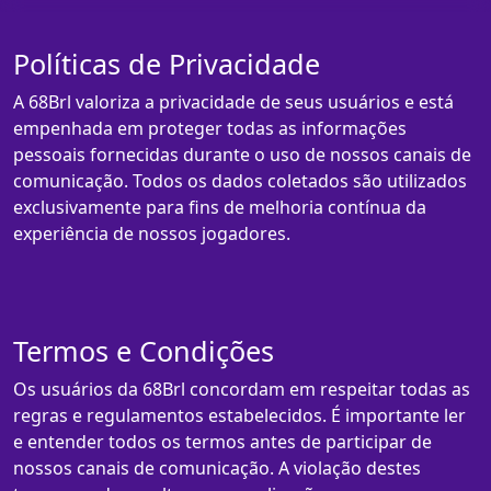
Políticas de Privacidade
A 68Brl valoriza a privacidade de seus usuários e está
empenhada em proteger todas as informações
pessoais fornecidas durante o uso de nossos canais de
comunicação. Todos os dados coletados são utilizados
exclusivamente para fins de melhoria contínua da
experiência de nossos jogadores.
Termos e Condições
Os usuários da 68Brl concordam em respeitar todas as
regras e regulamentos estabelecidos. É importante ler
e entender todos os termos antes de participar de
nossos canais de comunicação. A violação destes