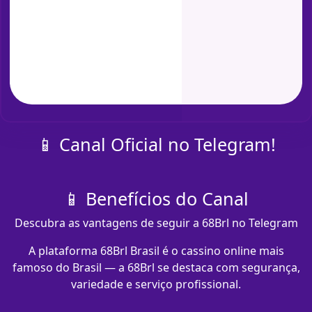
📱 Canal Oficial no Telegram!
📱 Benefícios do Canal
Descubra as vantagens de seguir a 68Brl no Telegram
A plataforma 68Brl Brasil é o cassino online mais
famoso do Brasil — a 68Brl se destaca com segurança,
variedade e serviço profissional.