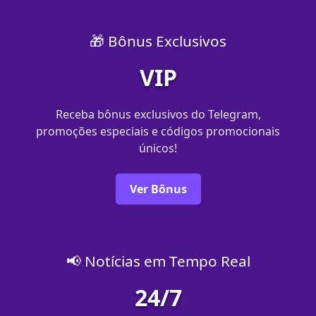
🎁 Bônus Exclusivos
VIP
Receba bônus exclusivos do Telegram,
promoções especiais e códigos promocionais
únicos!
Ver Bônus
📢 Notícias em Tempo Real
24/7