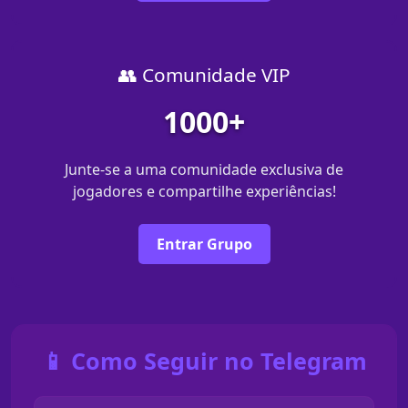
👥 Comunidade VIP
1000+
Junte-se a uma comunidade exclusiva de
jogadores e compartilhe experiências!
Entrar Grupo
📱 Como Seguir no Telegram