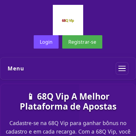
Login
Registrar-se
Menu
📱 68Q Vip A Melhor
Plataforma de Apostas
Cadastre-se na 68Q Vip para ganhar bônus no
cadastro e em cada recarga. Com a 68Q Vip, você