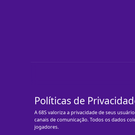
Políticas de Privacida
A 68S valoriza a privacidade de seus usuár
canais de comunicação. Todos os dados cole
jogadores.