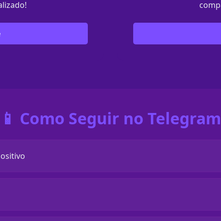
lizado!
compa
e
📱 Como Seguir no Telegram
ositivo