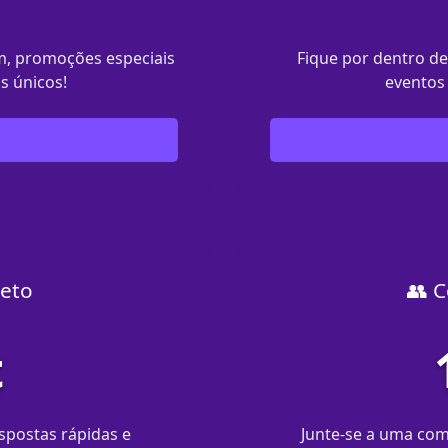
m, promoções especiais
Fique por dentro d
s únicos!
eventos
reto
👥 
t
espostas rápidas e
Junte-se a uma com