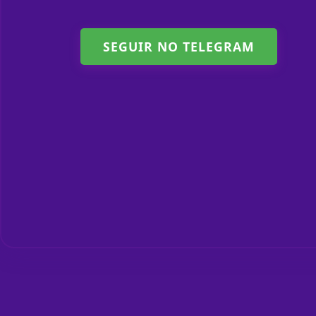
SEGUIR NO TELEGRAM