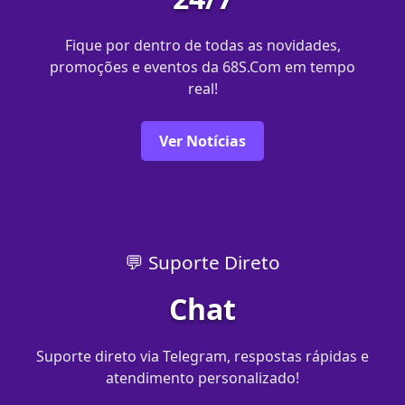
Fique por dentro de todas as novidades,
promoções e eventos da 68S.Com em tempo
real!
Ver Notícias
💬 Suporte Direto
Chat
Suporte direto via Telegram, respostas rápidas e
atendimento personalizado!