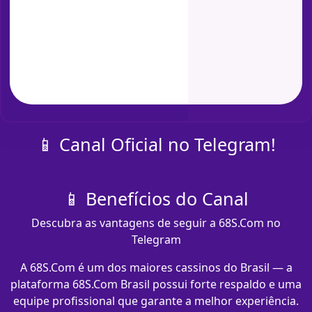
📱 Canal Oficial no Telegram!
📱 Benefícios do Canal
Descubra as vantagens de seguir a 68S.Com no
Telegram
A 68S.Com é um dos maiores cassinos do Brasil — a
plataforma 68S.Com Brasil possui forte respaldo e uma
equipe profissional que garante a melhor experiência.