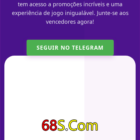
tem acesso a promoções incríveis e uma
experiência de jogo inigualável. Junte-se aos
vencedores agora!
SEGUIR NO TELEGRAM