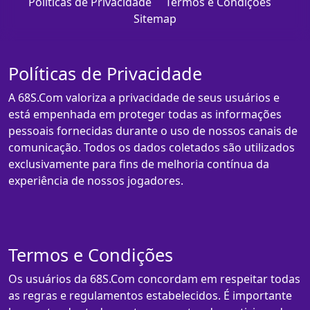
Políticas de Privacidade
Termos e Condições
Sitemap
Políticas de Privacidade
A 68S.Com valoriza a privacidade de seus usuários e
está empenhada em proteger todas as informações
pessoais fornecidas durante o uso de nossos canais de
comunicação. Todos os dados coletados são utilizados
exclusivamente para fins de melhoria contínua da
experiência de nossos jogadores.
Termos e Condições
Os usuários da 68S.Com concordam em respeitar todas
as regras e regulamentos estabelecidos. É importante