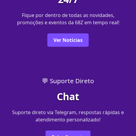
Fique por dentro de todas as novidades,
promoções e eventos da 68Z em tempo real!
Ver Notícias
💬 Suporte Direto
Chat
Suporte direto via Telegram, respostas rápidas e
atendimento personalizado!