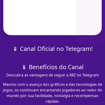
📱 Canal Oficial no Telegram!
📱 Benefícios do Canal
Descubra as vantagens de seguir a 68Z no Telegram
Mesmo com o avanço dos gráficos e das tecnologias de
jogos, os continuam encantando jogadores ao redor do
mundo por sua facilidade, nostalgia e recompensas
rápidas.