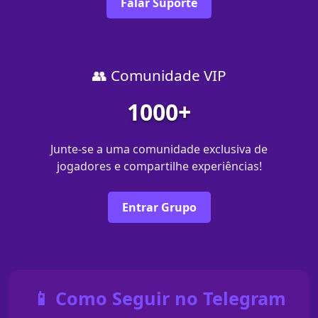
Falar Suporte
👥 Comunidade VIP
1000+
Junte-se a uma comunidade exclusiva de
jogadores e compartilhe experiências!
Entrar Grupo
📱 Como Seguir no Telegram