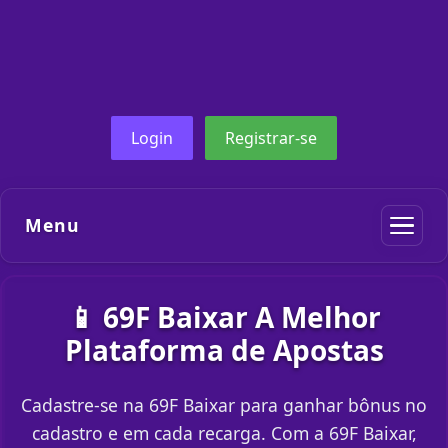
Login
Registrar-se
Menu
📱 69F Baixar A Melhor
Plataforma de Apostas
Cadastre-se na 69F Baixar para ganhar bônus no
cadastro e em cada recarga. Com a 69F Baixar,