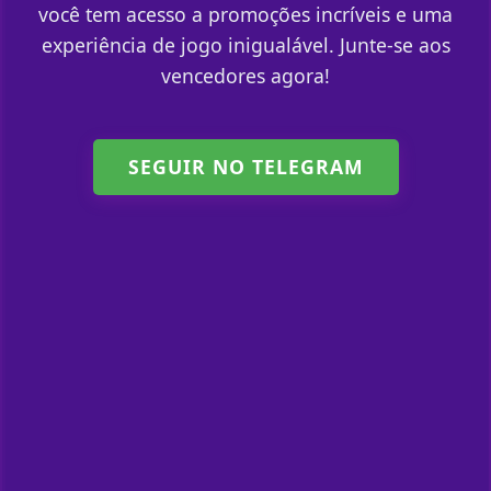
você tem acesso a promoções incríveis e uma
experiência de jogo inigualável. Junte-se aos
vencedores agora!
SEGUIR NO TELEGRAM