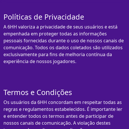
Políticas de Privacidade
A 6HH valoriza a privacidade de seus usuários e está
empenhada em proteger todas as informações
pessoais fornecidas durante o uso de nossos canais de
comunicação. Todos os dados coletados são utilizados
exclusivamente para fins de melhoria contínua da
experiência de nossos jogadores.
Termos e Condições
Os usuários da 6HH concordam em respeitar todas as
regras e regulamentos estabelecidos. É importante ler
e entender todos os termos antes de participar de
nossos canais de comunicação. A violação destes