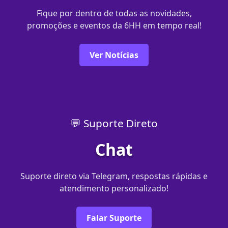
Fique por dentro de todas as novidades,
promoções e eventos da 6HH em tempo real!
Ver Notícias
💬 Suporte Direto
Chat
Suporte direto via Telegram, respostas rápidas e
atendimento personalizado!
Falar Suporte