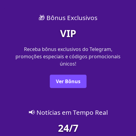
🎁 Bônus Exclusivos
VIP
Receba bônus exclusivos do Telegram,
promoções especiais e códigos promocionais
únicos!
Ver Bônus
📢 Notícias em Tempo Real
24/7