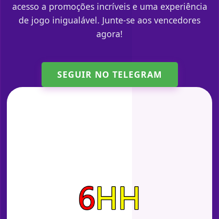
acesso a promoções incríveis e uma experiência
de jogo inigualável. Junte-se aos vencedores
agora!
SEGUIR NO TELEGRAM