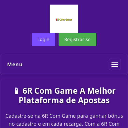
Login
Registrar-se
Menu
📱 6R Com Game A Melhor
Plataforma de Apostas
Cadastre-se na 6R Com Game para ganhar bônus
no cadastro e em cada recarga. Com a 6R Com