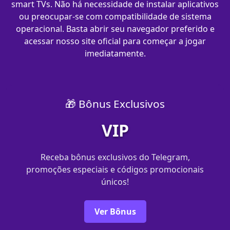
smart TVs. Não há necessidade de instalar aplicativos
ou preocupar-se com compatibilidade de sistema
operacional. Basta abrir seu navegador preferido e
acessar nosso site oficial para começar a jogar
imediatamente.
🎁 Bônus Exclusivos
VIP
Receba bônus exclusivos do Telegram,
promoções especiais e códigos promocionais
únicos!
Ver Bônus