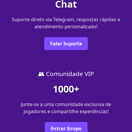
Chat
Suporte direto via Telegram, respostas rápidas e
atendimento personalizado!
Falar Suporte
👥 Comunidade VIP
1000+
Junte-se a uma comunidade exclusiva de
jogadores e compartilhe experiências!
Entrar Grupo