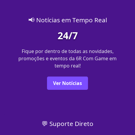
📢 Notícias em Tempo Real
24/7
Fique por dentro de todas as novidades,
promoções e eventos da 6R Com Game em
tempo real!
Ver Notícias
💬 Suporte Direto