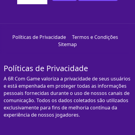
Políticas de Privacidade
Termos e Condições
Sitemap
Políticas de Privacidade
A 6R Com Game valoriza a privacidade de seus usuários
e está empenhada em proteger todas as informações
pessoais fornecidas durante o uso de nossos canais de
comunicação. Todos os dados coletados são utilizados
exclusivamente para fins de melhoria contínua da
experiência de nossos jogadores.