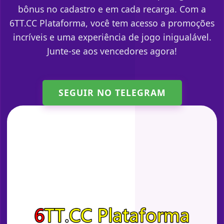
bônus no cadastro e em cada recarga. Com a
6TT.CC Plataforma, você tem acesso a promoções
incríveis e uma experiência de jogo inigualável.
Junte-se aos vencedores agora!
SEGUIR NO TELEGRAM