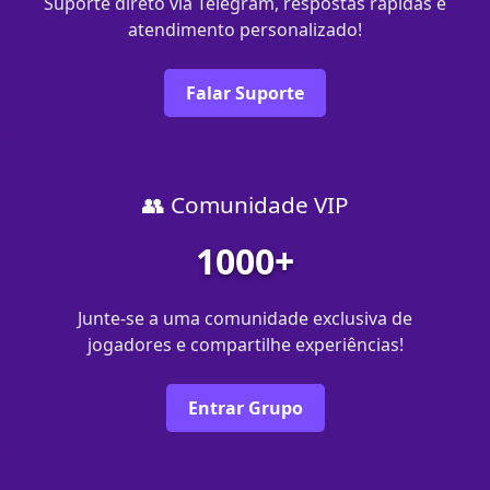
Suporte direto via Telegram, respostas rápidas e
atendimento personalizado!
Falar Suporte
👥 Comunidade VIP
1000+
Junte-se a uma comunidade exclusiva de
jogadores e compartilhe experiências!
Entrar Grupo