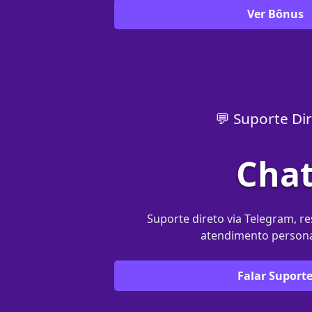
Ver Bônus
💬 Suporte Di
Cha
Suporte direto via Telegram, r
atendimento persona
Falar Suport