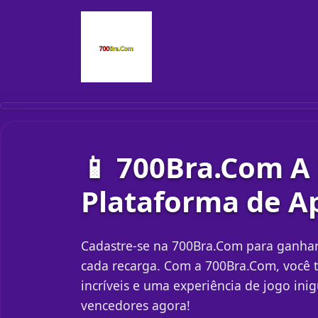
📱 700Bra.Com A
Plataforma de A
Cadastre-se na 700Bra.Com para ganha
cada recarga. Com a 700Bra.Com, você
incríveis e uma experiência de jogo inig
vencedores agora!