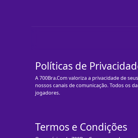
Políticas de Privacida
A 700Bra.Com valoriza a privacidade de se
nossos canais de comunicação. Todos os dad
jogadores.
Termos e Condições