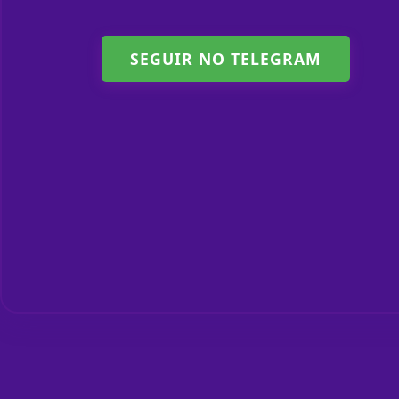
SEGUIR NO TELEGRAM