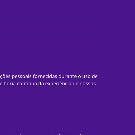
ções pessoais fornecidas durante o uso de
elhoria contínua da experiência de nossos