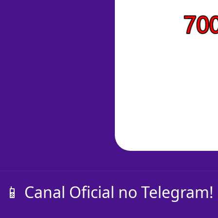
📱 Canal Oficial no Telegram!