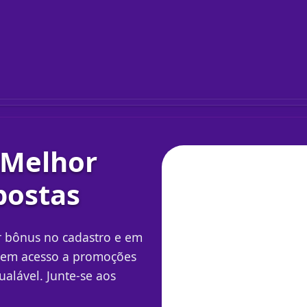
 Melhor
postas
r bônus no cadastro e em
 tem acesso a promoções
ualável. Junte-se aos