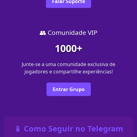
Falar Suporte
👥 Comunidade VIP
1000+
Junte-se a uma comunidade exclusiva de
jogadores e compartilhe experiências!
Entrar Grupo
📱 Como Seguir no Telegram