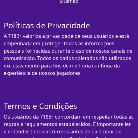
Sitemap
Políticas de Privacidade
A 718Br valoriza a privacidade de seus usuários e está
empenhada em proteger todas as informações
pessoais fornecidas durante o uso de nossos canais de
comunicação. Todos os dados coletados são utilizados
exclusivamente para fins de melhoria contínua da
experiência de nossos jogadores.
Termos e Condições
Os usuários da 718Br concordam em respeitar todas as
regras e regulamentos estabelecidos. É importante ler
e entender todos os termos antes de participar de