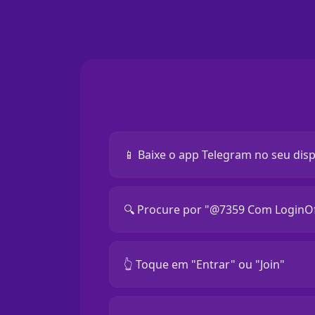
📱 Baixe o app Telegram no seu disp
🔍 Procure por "@7359 Com LoginOfi
👆 Toque em "Entrar" ou "Join"