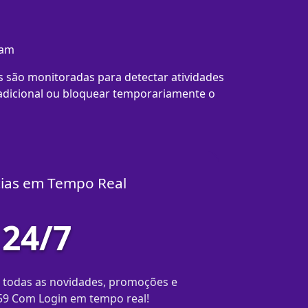
ram
s são monitoradas para detectar atividades
 adicional ou bloquear temporariamente o
cias em Tempo Real
24/7
e todas as novidades, promoções e
59 Com Login em tempo real!