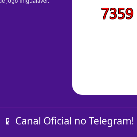
e jogo inigualável.
📱 Canal Oficial no Telegram!