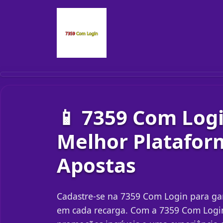
📱 7359 Com Log
Melhor Platafor
Apostas
Cadastre-se na 7359 Com Login para ga
em cada recarga. Com a 7359 Com Login