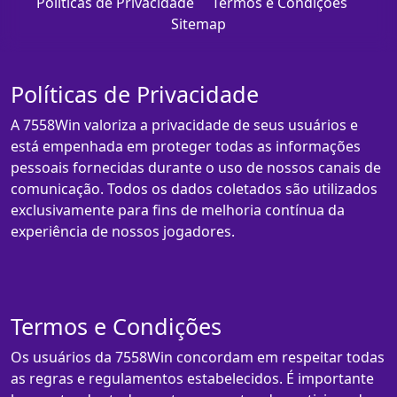
Políticas de Privacidade
Termos e Condições
Sitemap
Políticas de Privacidade
A 7558Win valoriza a privacidade de seus usuários e
está empenhada em proteger todas as informações
pessoais fornecidas durante o uso de nossos canais de
comunicação. Todos os dados coletados são utilizados
exclusivamente para fins de melhoria contínua da
experiência de nossos jogadores.
Termos e Condições
Os usuários da 7558Win concordam em respeitar todas
as regras e regulamentos estabelecidos. É importante