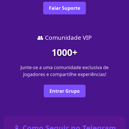
Falar Suporte
👥 Comunidade VIP
1000+
Junte-se a uma comunidade exclusiva de
jogadores e compartilhe experiências!
Entrar Grupo
📱 Como Seguir no Telegram