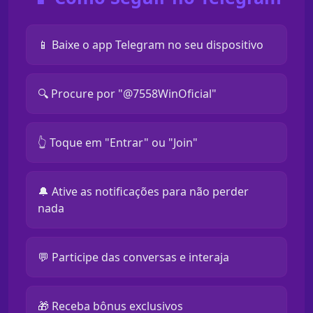
📱 Baixe o app Telegram no seu dispositivo
🔍 Procure por "@7558WinOficial"
👆 Toque em "Entrar" ou "Join"
🔔 Ative as notificações para não perder
nada
💬 Participe das conversas e interaja
🎁 Receba bônus exclusivos