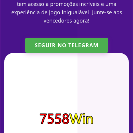
tem acesso a promoções incríveis e uma
experiência de jogo inigualável. Junte-se aos
vencedores agora!
SEGUIR NO TELEGRAM