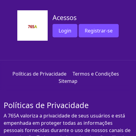
Acessos
Login
Registrar-se
Políticas de Privacidade
Termos e Condições
Sitemap
Políticas de Privacidade
A 765A valoriza a privacidade de seus usuários e está
empenhada em proteger todas as informações
pessoais fornecidas durante o uso de nossos canais de