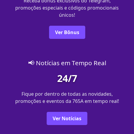
Receba bônus exclusivos do Telegram,
promoções especiais e códigos promocionais
únicos!
Ver Bônus
📢 Notícias em Tempo Real
24/7
Fique por dentro de todas as novidades,
promoções e eventos da 765A em tempo real!
Ver Notícias