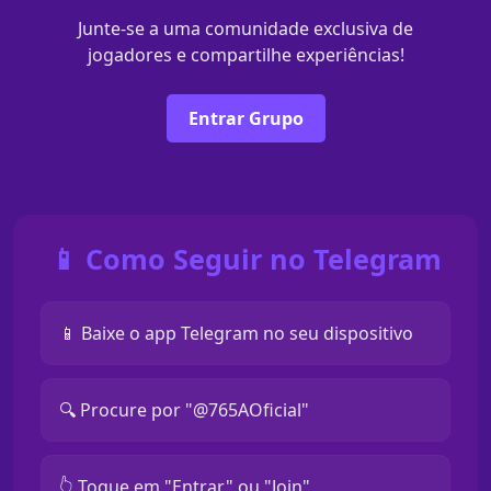
Junte-se a uma comunidade exclusiva de
jogadores e compartilhe experiências!
Entrar Grupo
📱 Como Seguir no Telegram
📱 Baixe o app Telegram no seu dispositivo
🔍 Procure por "@765AOficial"
👆 Toque em "Entrar" ou "Join"