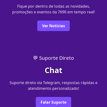
Fique por dentro de todas as novidades,
promoções e eventos da 7696 em tempo real!
Ver Notícias
💬 Suporte Direto
Chat
Suporte direto via Telegram, respostas rápidas e
atendimento personalizado!
Falar Suporte