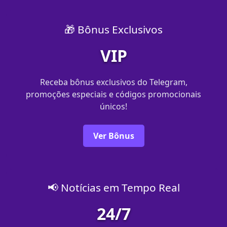
🎁 Bônus Exclusivos
VIP
Receba bônus exclusivos do Telegram,
promoções especiais e códigos promocionais
únicos!
Ver Bônus
📢 Notícias em Tempo Real
24/7