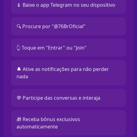
📱 Baixe o app Telegram no seu dispositivo
🔍 Procure por "@76BrOficial"
👆 Toque em "Entrar" ou "Join"
🔔 Ative as notificações para não perder
nada
💬 Participe das conversas e interaja
🎁 Receba bônus exclusivos
automaticamente