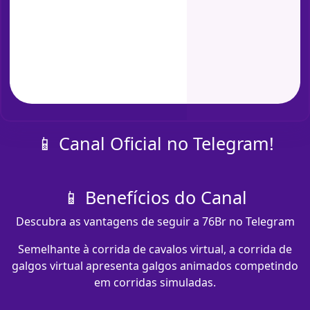
📱 Canal Oficial no Telegram!
📱 Benefícios do Canal
Descubra as vantagens de seguir a 76Br no Telegram
Semelhante à corrida de cavalos virtual, a corrida de
galgos virtual apresenta galgos animados competindo
em corridas simuladas.