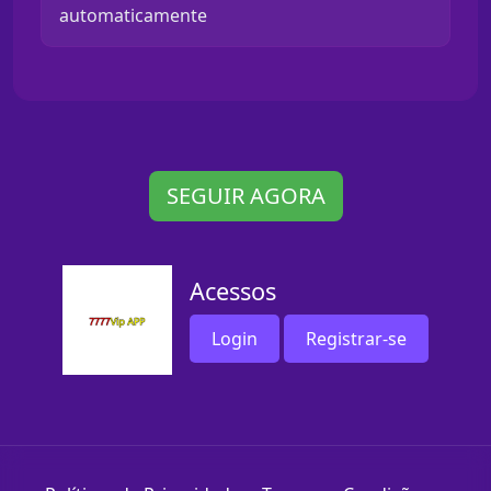
automaticamente
SEGUIR AGORA
Acessos
Login
Registrar-se