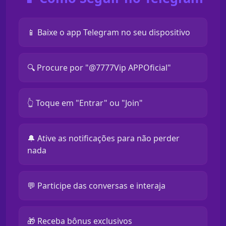
📱 Baixe o app Telegram no seu dispositivo
🔍 Procure por "@7777Vip APPOficial"
👆 Toque em "Entrar" ou "Join"
🔔 Ative as notificações para não perder
nada
💬 Participe das conversas e interaja
🎁 Receba bônus exclusivos