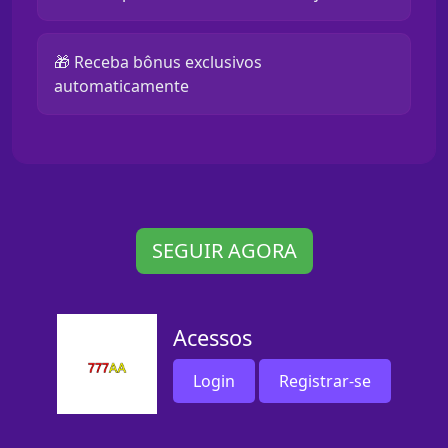
🎁 Receba bônus exclusivos
automaticamente
SEGUIR AGORA
Acessos
Login
Registrar-se