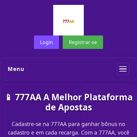
Login
Registrar-se
Menu
📱 777AA A Melhor Plataforma
de Apostas
Cadastre-se na 777AA para ganhar bônus no
cadastro e em cada recarga. Com a 777AA, você