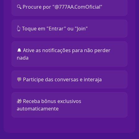
🔍 Procure por "@777AA.ComOficial"
👆 Toque em "Entrar" ou "Join"
🔔 Ative as notificações para não perder
nada
💬 Participe das conversas e interaja
🎁 Receba bônus exclusivos
automaticamente