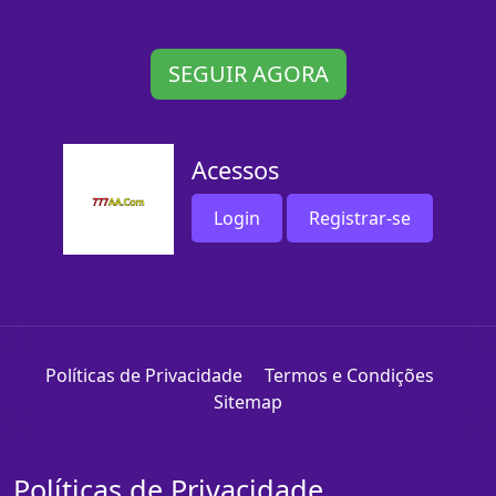
SEGUIR AGORA
Acessos
Login
Registrar-se
Políticas de Privacidade
Termos e Condições
Sitemap
Políticas de Privacidade