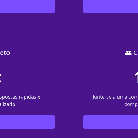
reto
👥 
t
espostas rápidas e
Junte-se a uma com
lizado!
compa
e