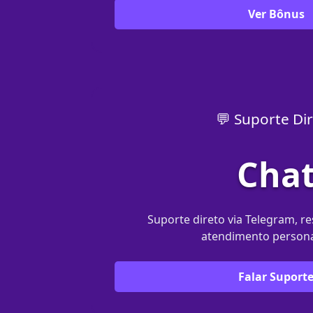
Ver Bônus
💬 Suporte Di
Cha
Suporte direto via Telegram, r
atendimento persona
Falar Suport