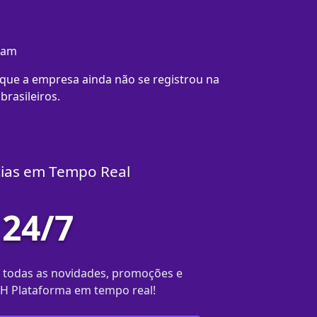
ram
a que a empresa ainda não se registrou na
rasileiros.
cias em Tempo Real
24/7
e todas as novidades, promoções e
7H Plataforma em tempo real!