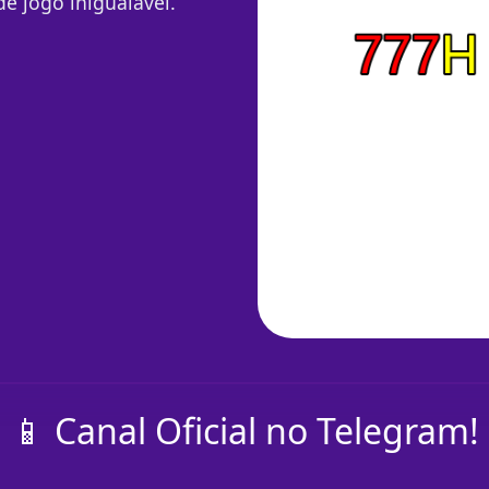
e jogo inigualável.
📱 Canal Oficial no Telegram!