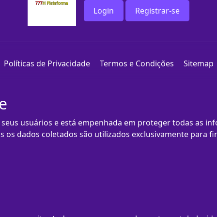
Login
Registrar-se
Políticas de Privacidade
Termos e Condições
Sitemap
de
e seus usuários e está empenhada em proteger todas as in
 os dados coletados são utilizados exclusivamente para fi