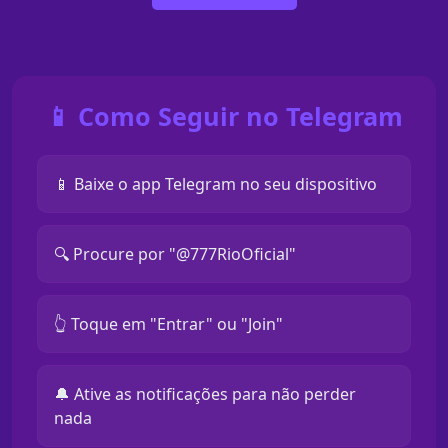
📱 Como Seguir no Telegram
📱 Baixe o app Telegram no seu dispositivo
🔍 Procure por "@777RioOficial"
👆 Toque em "Entrar" ou "Join"
🔔 Ative as notificações para não perder
nada