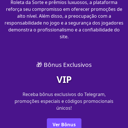
Roleta da Sorte e prêmios luxuosos, a plataforma
reforça seu compromisso em oferecer promoções de
alto nível. Além disso, a preocupação com a
responsabilidade no jogo e a segurança dos jogadores
demonstra o profissionalismo e a confiabilidade do
site.
🎁 Bônus Exclusivos
VIP
Receba bônus exclusivos do Telegram,
promoções especiais e códigos promocionais
únicos!
Ver Bônus