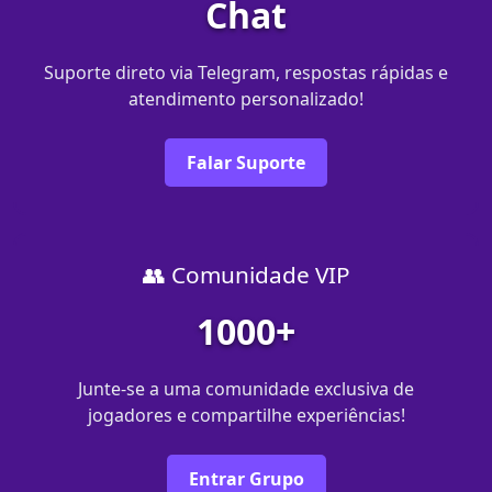
Chat
Suporte direto via Telegram, respostas rápidas e
atendimento personalizado!
Falar Suporte
👥 Comunidade VIP
1000+
Junte-se a uma comunidade exclusiva de
jogadores e compartilhe experiências!
Entrar Grupo