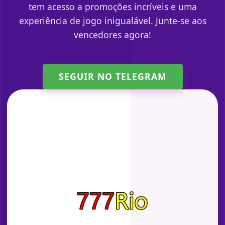
tem acesso a promoções incríveis e uma
experiência de jogo inigualável. Junte-se aos
vencedores agora!
SEGUIR NO TELEGRAM