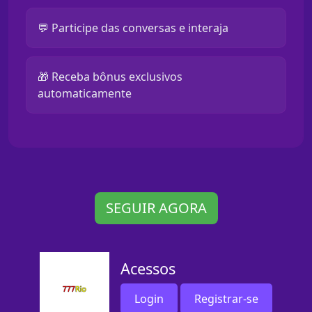
💬 Participe das conversas e interaja
🎁 Receba bônus exclusivos
automaticamente
SEGUIR AGORA
Acessos
Login
Registrar-se