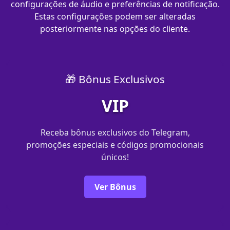
configurações de áudio e preferências de notificação.
Estas configurações podem ser alteradas
posteriormente nas opções do cliente.
🎁 Bônus Exclusivos
VIP
Receba bônus exclusivos do Telegram,
promoções especiais e códigos promocionais
únicos!
Ver Bônus