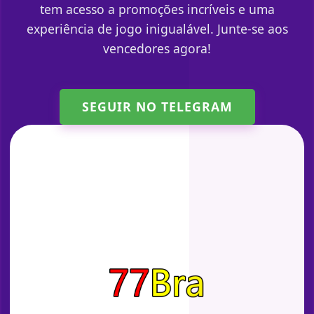
tem acesso a promoções incríveis e uma
experiência de jogo inigualável. Junte-se aos
vencedores agora!
SEGUIR NO TELEGRAM