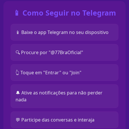
📱 Como Seguir no Telegram
📱 Baixe o app Telegram no seu dispositivo
🔍 Procure por "@77BraOficial"
👆 Toque em "Entrar" ou "Join"
🔔 Ative as notificações para não perder
nada
💬 Participe das conversas e interaja