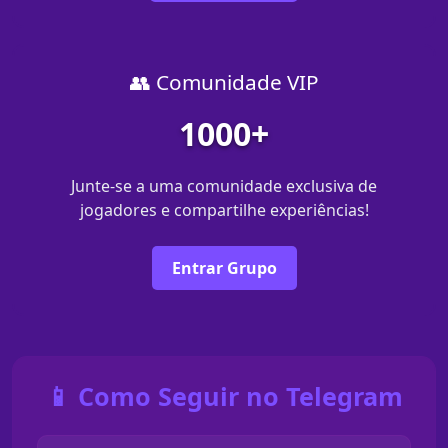
👥 Comunidade VIP
1000+
Junte-se a uma comunidade exclusiva de
jogadores e compartilhe experiências!
Entrar Grupo
📱 Como Seguir no Telegram