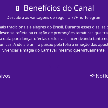
📱 Benefícios do Canal
Descubra as vantagens de seguir a 77F no Telegram
ais tradicionais e alegres do Brasil. Durante esses dias, a
valesco se reflete na criação de promoções temáticas que t
sa data para lançar ofertas exclusivas, incentivando tanto 
únicas. A ideia é unir a paixão pela folia à emoção das apo
vivenciar a magia do Carnaval, mesmo que virtualmente.
sivos
📢 Notí