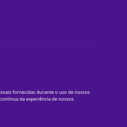
ssoais fornecidas durante o uso de nossos
 contínua da experiência de nossos