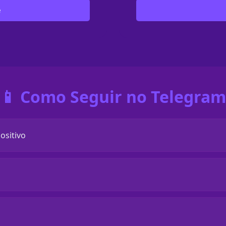
e
📱 Como Seguir no Telegram
ositivo