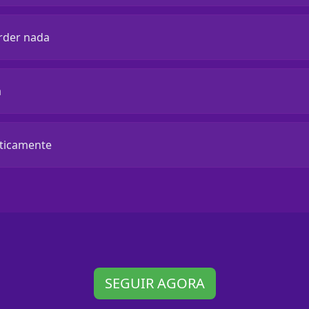
erder nada
a
aticamente
SEGUIR AGORA