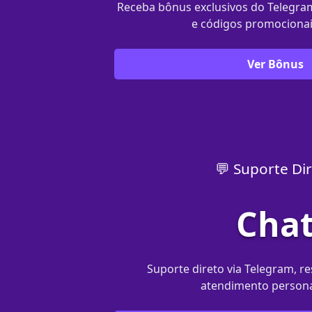
Receba bônus exclusivos do Telegra
e códigos promocionai
Ver Bônus
💬 Suporte Di
Cha
Suporte direto via Telegram, r
atendimento persona