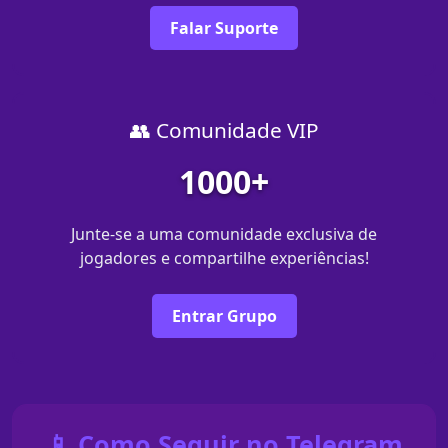
Falar Suporte
👥 Comunidade VIP
1000+
Junte-se a uma comunidade exclusiva de
jogadores e compartilhe experiências!
Entrar Grupo
📱 Como Seguir no Telegram