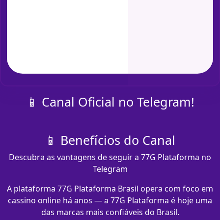
📱 Canal Oficial no Telegram!
📱 Benefícios do Canal
Descubra as vantagens de seguir a 77G Plataforma no
Telegram
A plataforma 77G Plataforma Brasil opera com foco em
cassino online há anos — a 77G Plataforma é hoje uma
das marcas mais confiáveis do Brasil.