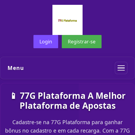
Login
Registrar-se
Menu
📱 77G Plataforma A Melhor
Plataforma de Apostas
Cadastre-se na 77G Plataforma para ganhar
bônus no cadastro e em cada recarga. Com a 77G