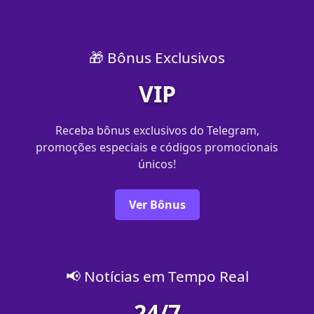
🎁 Bônus Exclusivos
VIP
Receba bônus exclusivos do Telegram,
promoções especiais e códigos promocionais
únicos!
Ver Bônus
📢 Notícias em Tempo Real
24/7