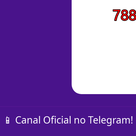
📱 Canal Oficial no Telegram!