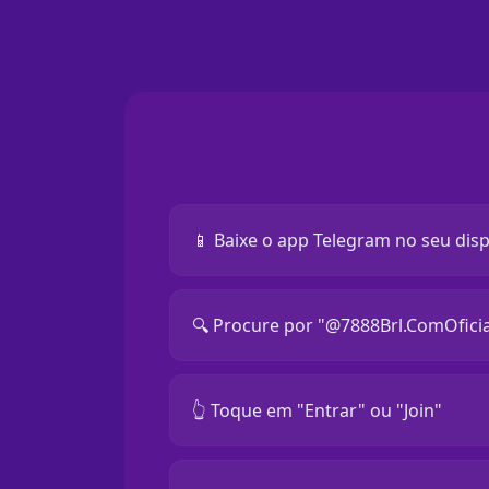
📱 Baixe o app Telegram no seu disp
🔍 Procure por "@7888Brl.ComOficia
👆 Toque em "Entrar" ou "Join"