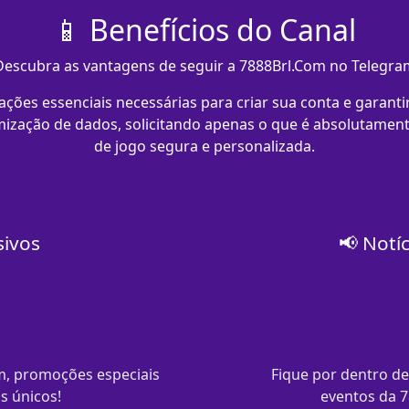
📱 Benefícios do Canal
Descubra as vantagens de seguir a 7888Brl.Com no Telegra
ações essenciais necessárias para criar sua conta e garant
ização de dados, solicitando apenas o que é absolutament
de jogo segura e personalizada.
sivos
📢 Notí
m, promoções especiais
Fique por dentro d
s únicos!
eventos da 