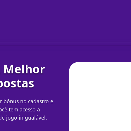
A Melhor
postas
r bônus no cadastro e
ocê tem acesso a
e jogo inigualável.