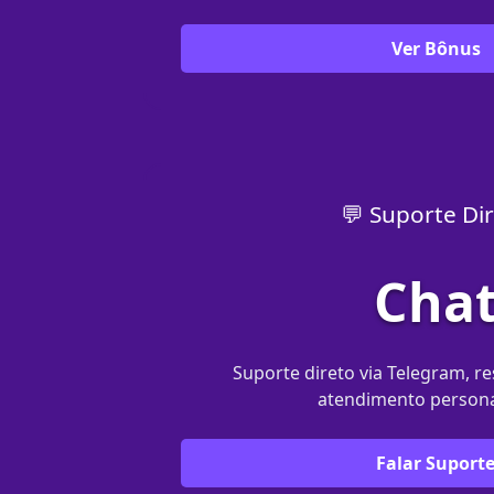
Ver Bônus
💬 Suporte Di
Cha
Suporte direto via Telegram, r
atendimento persona
Falar Suport