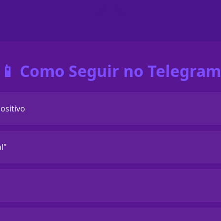
📱 Como Seguir no Telegram
ositivo
l"