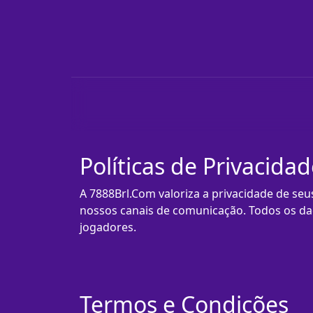
Políticas de Privacida
A 7888Brl.Com valoriza a privacidade de se
nossos canais de comunicação. Todos os dad
jogadores.
Termos e Condições