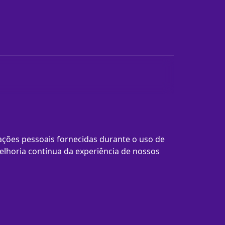
ações pessoais fornecidas durante o uso de
elhoria contínua da experiência de nossos