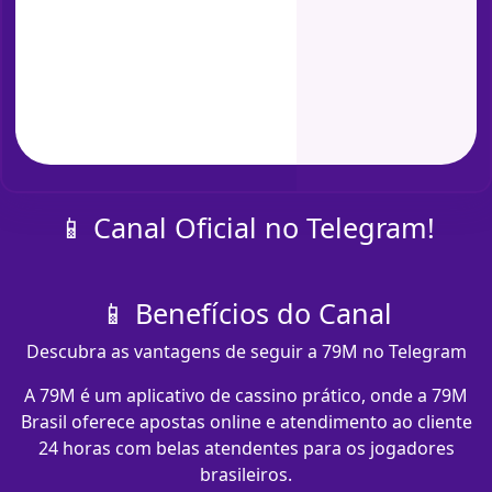
📱 Canal Oficial no Telegram!
📱 Benefícios do Canal
Descubra as vantagens de seguir a 79M no Telegram
A 79M é um aplicativo de cassino prático, onde a 79M
Brasil oferece apostas online e atendimento ao cliente
24 horas com belas atendentes para os jogadores
brasileiros.