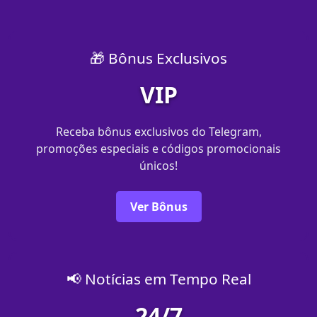
🎁 Bônus Exclusivos
VIP
Receba bônus exclusivos do Telegram,
promoções especiais e códigos promocionais
únicos!
Ver Bônus
📢 Notícias em Tempo Real
24/7