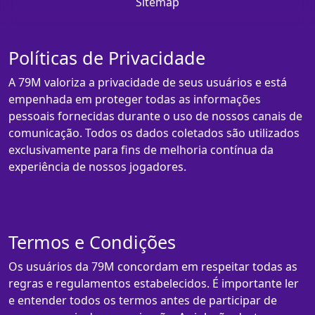
Sitemap
Políticas de Privacidade
A 79M valoriza a privacidade de seus usuários e está
empenhada em proteger todas as informações
pessoais fornecidas durante o uso de nossos canais de
comunicação. Todos os dados coletados são utilizados
exclusivamente para fins de melhoria contínua da
experiência de nossos jogadores.
Termos e Condições
Os usuários da 79M concordam em respeitar todas as
regras e regulamentos estabelecidos. É importante ler
e entender todos os termos antes de participar de