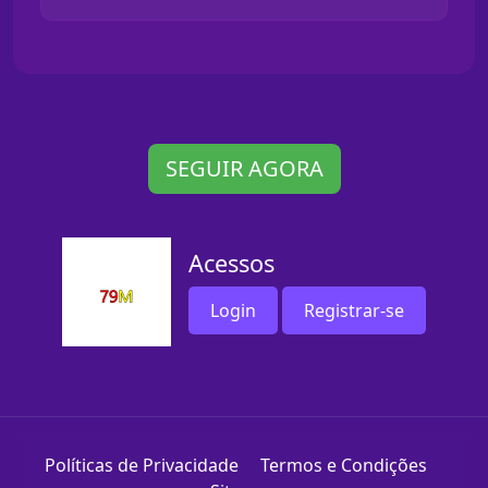
SEGUIR AGORA
Acessos
Login
Registrar-se
Políticas de Privacidade
Termos e Condições