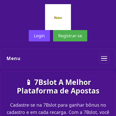
Login
Registrar-se
Menu
📱 7Bslot A Melhor
Plataforma de Apostas
Cadastre-se na 7Bslot para ganhar bônus no
cadastro e em cada recarga. Com a 7Bslot, você