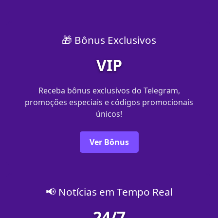
🎁 Bônus Exclusivos
VIP
Receba bônus exclusivos do Telegram,
promoções especiais e códigos promocionais
únicos!
Ver Bônus
📢 Notícias em Tempo Real
24/7