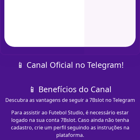
📱 Canal Oficial no Telegram!
📱 Benefícios do Canal
Descubra as vantagens de seguir a 7Bslot no Telegram
Para assistir ao Futebol Studio, é necessário estar
logado na sua conta 7Bslot. Caso ainda não tenha
cadastro, crie um perfil seguindo as instruções na
plataforma.