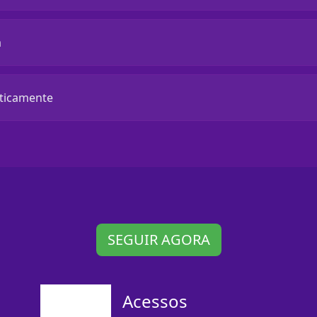
a
aticamente
SEGUIR AGORA
Acessos