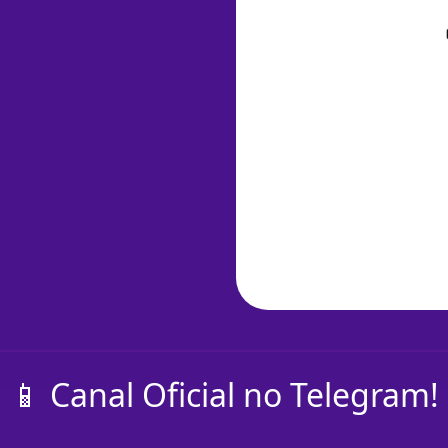
📱 Canal Oficial no Telegram!