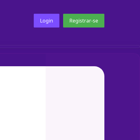
Login
Registrar-se