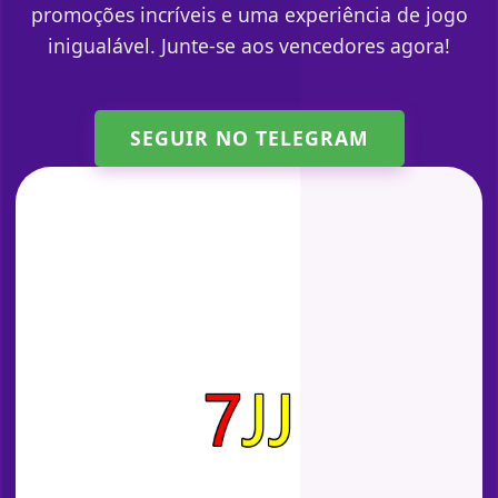
promoções incríveis e uma experiência de jogo
inigualável. Junte-se aos vencedores agora!
SEGUIR NO TELEGRAM