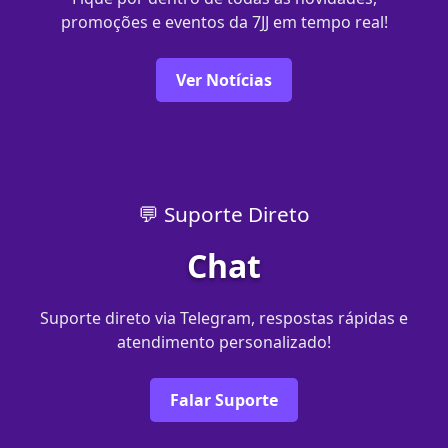
promoções e eventos da 7JJ em tempo real!
Ver Notícias
💬 Suporte Direto
Chat
Suporte direto via Telegram, respostas rápidas e
atendimento personalizado!
Falar Suporte