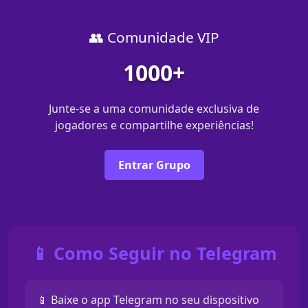
👥 Comunidade VIP
1000+
Junte-se a uma comunidade exclusiva de
jogadores e compartilhe experiências!
Entrar Grupo
📱 Como Seguir no Telegram
📱 Baixe o app Telegram no seu dispositivo