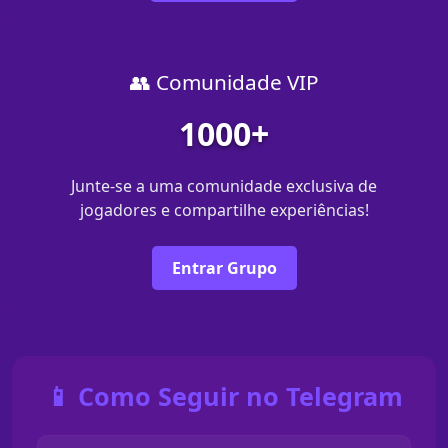
👥 Comunidade VIP
1000+
Junte-se a uma comunidade exclusiva de
jogadores e compartilhe experiências!
Entrar Grupo
📱 Como Seguir no Telegram