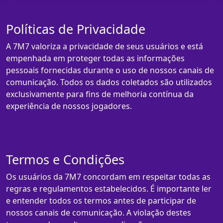
Políticas de Privacidade
A 7M7 valoriza a privacidade de seus usuários e está
empenhada em proteger todas as informações
pessoais fornecidas durante o uso de nossos canais de
comunicação. Todos os dados coletados são utilizados
exclusivamente para fins de melhoria contínua da
experiência de nossos jogadores.
Termos e Condições
Os usuários da 7M7 concordam em respeitar todas as
regras e regulamentos estabelecidos. É importante ler
e entender todos os termos antes de participar de
nossos canais de comunicação. A violação destes