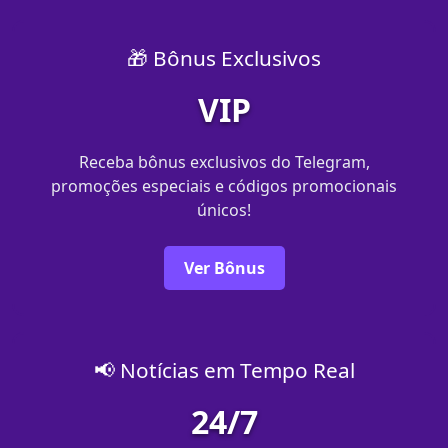
🎁 Bônus Exclusivos
VIP
Receba bônus exclusivos do Telegram,
promoções especiais e códigos promocionais
únicos!
Ver Bônus
📢 Notícias em Tempo Real
24/7